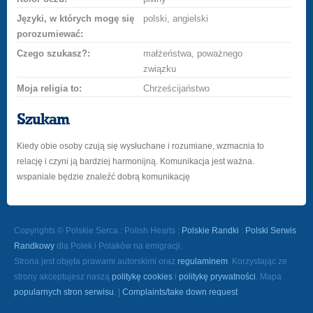
Języki, w których mogę się
polski, angielski
porozumiewać:
Czego szukasz?:
małżeństwa, poważnego
związku
Moja religia to:
Chrześcijaństwo
Szukam
Kiedy obie osoby czują się wysłuchane i rozumiane, wzmacnia to
relację i czyni ją bardziej harmonijną. Komunikacja jest ważna.
wspaniale będzie znaleźć dobrą komunikację
Copyrights © Polskie Serca : Polish Hearts :
Polskie Randki
:
Polski Serwis
Randkowy
dla Polek i Polaków na emigracji.
Strona jest objęta prawami autorskimi oraz
regulaminem
. Korzystając ze
strony akceptujesz naszą
politykę cookies
i
politykę prywatności
. Mapa
popularnych stron serwisu
. |
Complaints/take down request