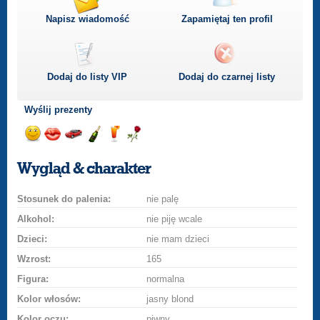
Napisz wiadomość
Zapamiętaj ten profil
Dodaj do listy
VIP
Dodaj do czarnej listy
Wyślij prezenty
Wyślij
Wyślij
Przejażdżka
Wyślij
Wyślij
Wyślij
uśmiech
buziaka
samochodem
szampana
drinka
różę
Wygląd & charakter
Stosunek do palenia:
nie palę
Alkohol:
nie piję wcale
Dzieci:
nie mam dzieci
Wzrost:
165
Figura:
normalna
Kolor włosów:
jasny blond
Kolor oczu:
piwny