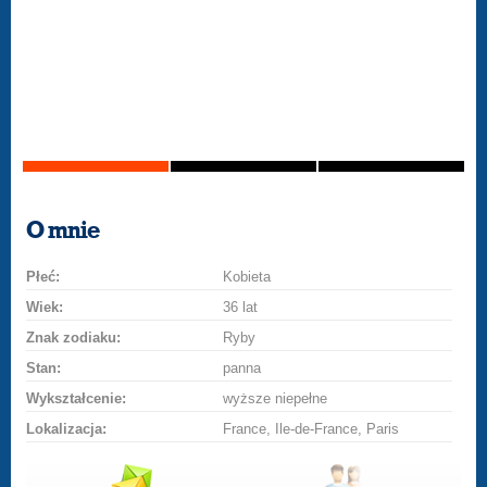
O mnie
Płeć:
Kobieta
Wiek:
36 lat
Znak zodiaku:
Ryby
Stan:
panna
Wykształcenie:
wyższe niepełne
Lokalizacja:
France, Ile-de-France, Paris