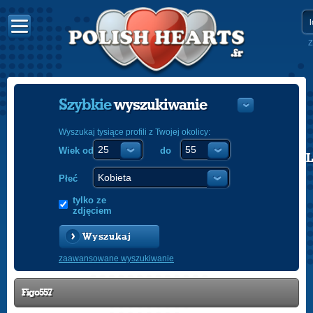
Z
Szybkie
wyszukiwanie
Wyszukaj tysiące profili z Twojej okolicy:
Wiek od
do
POLISH
ENGLISH
Płeć
tylko ze
zdjęciem
Wyszukaj
zaawansowane wyszukiwanie
Figo557