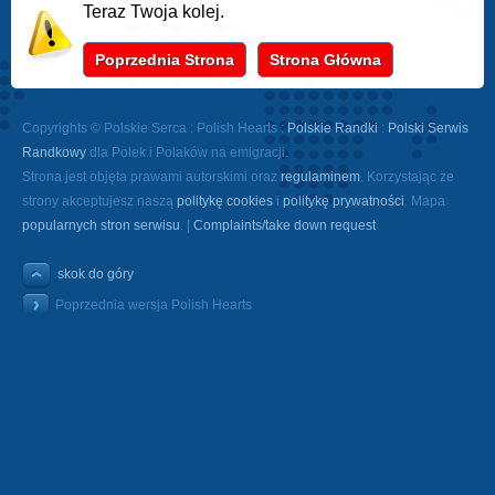
Teraz Twoja kolej.
Poprzednia Strona
Strona Główna
Copyrights © Polskie Serca : Polish Hearts :
Polskie Randki
:
Polski Serwis
Randkowy
dla Polek i Polaków na emigracji.
Strona jest objęta prawami autorskimi oraz
regulaminem
. Korzystając ze
strony akceptujesz naszą
politykę cookies
i
politykę prywatności
. Mapa
popularnych stron serwisu
. |
Complaints/take down request
skok do góry
Poprzednia wersja Polish Hearts