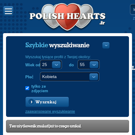
Z
Szybkie
wyszukiwanie
Wyszukaj tysiące profili z Twojej okolicy:
Wiek od
do
POLISH
ENGLISH
Płeć
tylko ze
zdjęciem
Wyszukaj
zaawansowane wyszukiwanie
Ten użytkownik znalazł już to czego szukał.