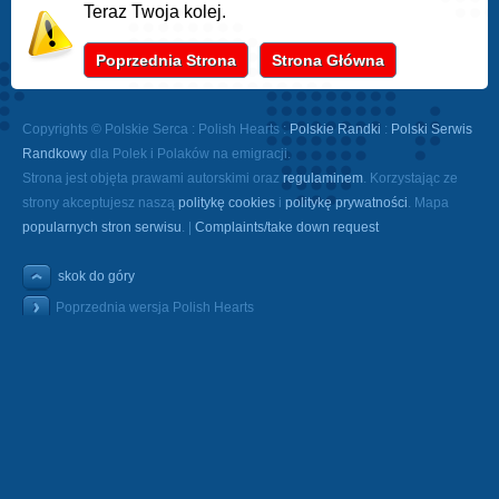
Teraz Twoja kolej.
Poprzednia Strona
Strona Główna
Copyrights © Polskie Serca : Polish Hearts :
Polskie Randki
:
Polski Serwis
Randkowy
dla Polek i Polaków na emigracji.
Strona jest objęta prawami autorskimi oraz
regulaminem
. Korzystając ze
strony akceptujesz naszą
politykę cookies
i
politykę prywatności
. Mapa
popularnych stron serwisu
. |
Complaints/take down request
skok do góry
Poprzednia wersja Polish Hearts