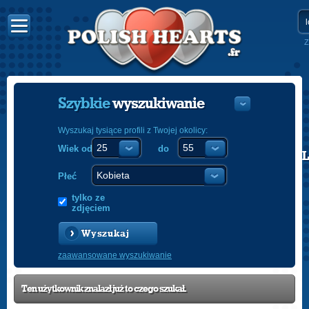
Z
Szybkie
wyszukiwanie
Wyszukaj tysiące profili z Twojej okolicy:
Wiek od
do
POLISH
ENGLISH
Płeć
tylko ze
zdjęciem
Wyszukaj
zaawansowane wyszukiwanie
Ten użytkownik znalazł już to czego szukał.