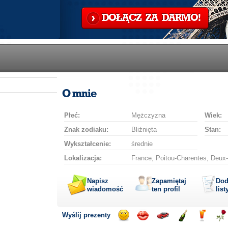
DOŁĄCZ ZA DARMO!
O mnie
Płeć:
Mężczyzna
Wiek:
Znak zodiaku:
Bliźnięta
Stan:
Wykształcenie:
średnie
Lokalizacja:
France, Poitou-Charentes, Deux
Napisz
Zapamiętaj
Dod
wiadomość
ten profil
list
Wyślij prezenty
Wyślij
Wyślij
Przejażdżka
Wyślij
Wyślij
Wyś