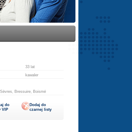
33 lat
kawaler
-Sèvres, Bressuire, Boismé
aj do
Dodaj do
y
VIP
czarnej listy
lij