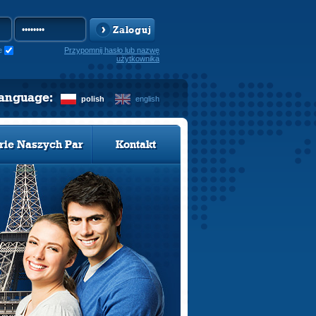
Zaloguj
e
Przypomnij hasło lub nazwę
użytkownika
language:
polish
english
rie Naszych Par
Kontakt