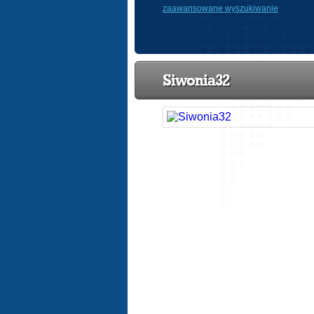
zaawansowane wyszukiwanie
Siwonia32