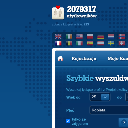
2079317
użytkowników
zobacz kto jest online:
213
Rejestracja
Moje Kon
Szybkie
wyszuki
Wyszukaj tysiące profili z Twojej okolicy
Wiek od
do
Płeć
tylko ze
zdjęciem