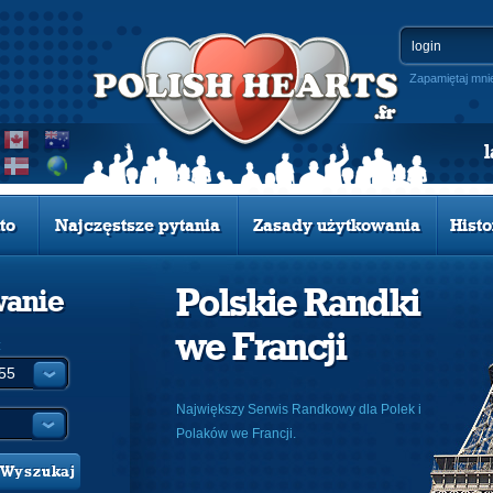
Zapamiętaj mni
to
Najczęstsze pytania
Zasady użytkowania
Histo
Polskie Randki
wanie
we Francji
:
Największy Serwis Randkowy dla Polek i
Polaków we Francji.
Wyszukaj