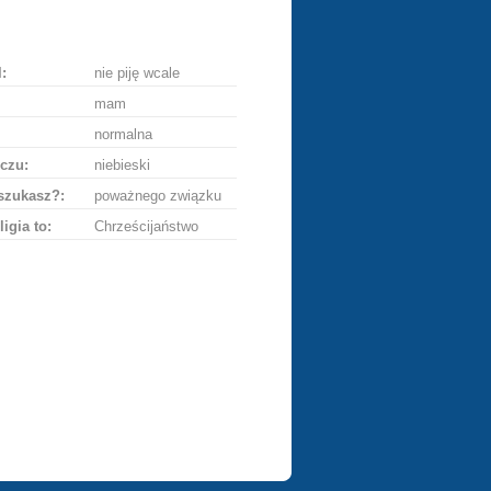
ę
:
nie piję wcale
mam
normalna
czu:
niebieski
szukasz?:
poważnego związku
ligia to:
Chrześcijaństwo