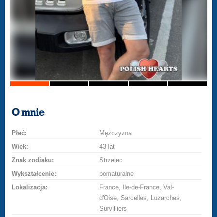
O mnie
Płeć:
Mężczyzna
Wiek:
43 lat
Znak zodiaku:
Strzelec
Wykształcenie:
pomaturalne
Lokalizacja:
France, Ile-de-France, Val-
d'Oise, Sarcelles, Luzarches,
Survilliers