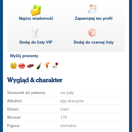
Napisz wiadomość
Zapamiętaj ten profil
Dodaj do listy
VIP
Dodaj do czarnej listy
Wyślij prezenty
Wyślij
Wyślij
Przejażdżka
Wyślij
Wyślij
Wyślij
uśmiech
buziaka
samochodem
szampana
drinka
różę
Wygląd & charakter
Stosunek do palenia:
nie palę
Alkohol:
piję okazyjnie
Dzieci:
mam
Wzrost:
179
Figura:
normalna