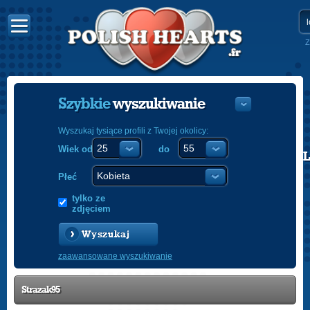
Z
Szybkie
wyszukiwanie
Wyszukaj tysiące profili z Twojej okolicy:
Wiek od
do
POLISH
ENGLISH
Płeć
tylko ze
zdjęciem
Wyszukaj
zaawansowane wyszukiwanie
Strazak95