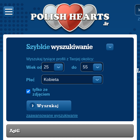
Z
Szybkie
wyszukiwanie
Wyszukaj tysiące profili z Twojej okolicy:
Wiek od
do
POLISH
ENGLISH
Płeć
tylko ze
zdjęciem
Wyszukaj
zaawansowane wyszukiwanie
Agi41