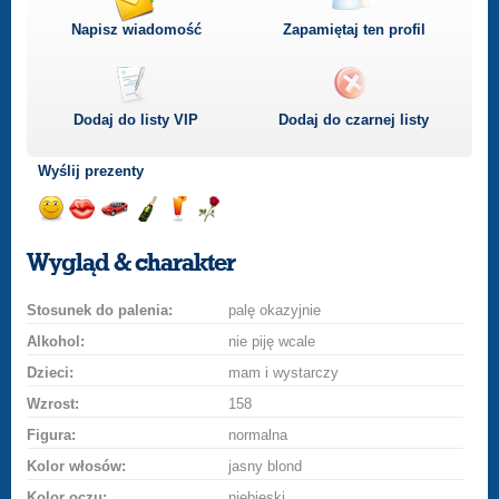
Napisz wiadomość
Zapamiętaj ten profil
Dodaj do listy
VIP
Dodaj do czarnej listy
Wyślij prezenty
Wyślij
Wyślij
Przejażdżka
Wyślij
Wyślij
Wyślij
uśmiech
buziaka
samochodem
szampana
drinka
różę
Wygląd & charakter
Stosunek do palenia:
palę okazyjnie
Alkohol:
nie piję wcale
Dzieci:
mam i wystarczy
Wzrost:
158
Figura:
normalna
Kolor włosów:
jasny blond
Kolor oczu:
niebieski