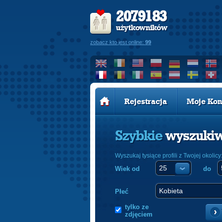
2079183
użytkowników
zobacz kto jest online:
99
Rejestracja
Moje Kon
Szybkie
wyszuki
Wyszukaj tysiące profili z Twojej okolicy
Wiek od
do
Płeć
tylko ze
zdjęciem