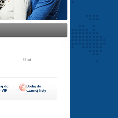
37 lat
aj do
Dodaj do
y
VIP
czarnej listy
lij
ę