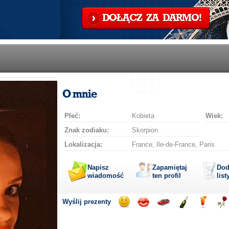
DOŁĄCZ ZA DARMO!
O mnie
Płeć:
Kobieta
Wiek:
Znak zodiaku:
Skorpion
Lokalizacja:
France, Ile-de-France, Paris
Napisz
Zapamiętaj
Dod
wiadomość
ten profil
list
Wyślij prezenty
Wyślij
Wyślij
Przejażdżka
Wyślij
Wyślij
Wyś
uśmiech
buziaka
samochodem
szampana
drinka
róż