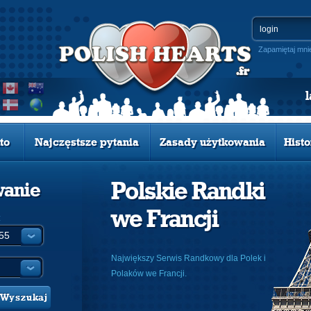
Zapamiętaj mni
to
Najczęstsze pytania
Zasady użytkowania
Histo
Polskie Randki
wanie
we Francji
:
Największy Serwis Randkowy dla Polek i
Polaków we Francji.
Wyszukaj