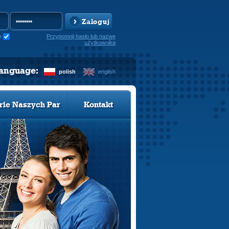
Zaloguj
e
Przypomnij hasło lub nazwę
użytkownika
language:
polish
english
rie Naszych Par
Kontakt