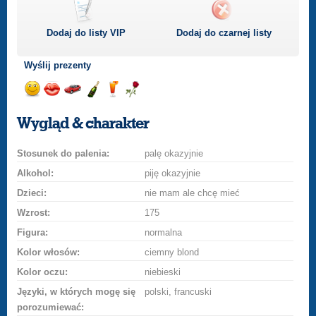
Dodaj do listy
VIP
Dodaj do czarnej listy
Wyślij prezenty
Wyślij
Wyślij
Przejażdżka
Wyślij
Wyślij
Wyślij
uśmiech
buziaka
samochodem
szampana
drinka
różę
Wygląd & charakter
Stosunek do palenia:
palę okazyjnie
Alkohol:
piję okazyjnie
Dzieci:
nie mam ale chcę mieć
Wzrost:
175
Figura:
normalna
Kolor włosów:
ciemny blond
Kolor oczu:
niebieski
Języki, w których mogę się
polski, francuski
porozumiewać: