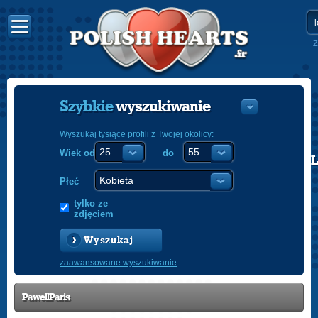
Z
Szybkie
wyszukiwanie
Wyszukaj tysiące profili z Twojej okolicy:
Wiek od
do
POLISH
ENGLISH
Płeć
tylko ze
zdjęciem
Wyszukaj
zaawansowane wyszukiwanie
PawellParis