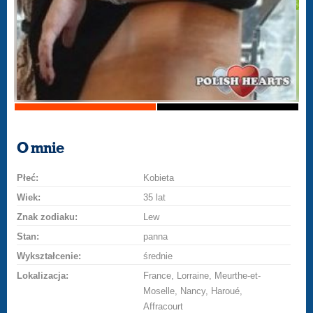
O mnie
Płeć:
Kobieta
Wiek:
35 lat
Znak zodiaku:
Lew
Stan:
panna
Wykształcenie:
średnie
Lokalizacja:
France, Lorraine, Meurthe-et-
Moselle, Nancy, Haroué,
Affracourt