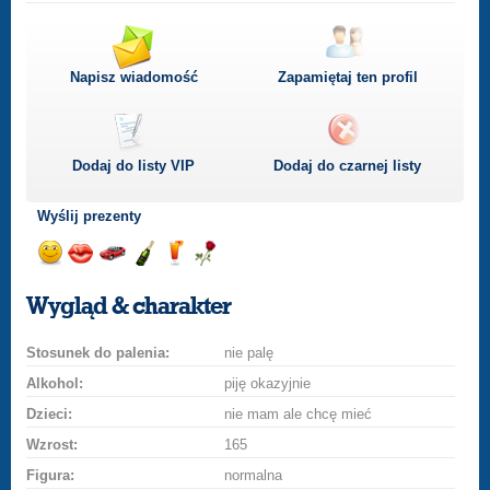
Napisz wiadomość
Zapamiętaj ten profil
Dodaj do listy
VIP
Dodaj do czarnej listy
Wyślij prezenty
Wyślij
Wyślij
Przejażdżka
Wyślij
Wyślij
Wyślij
uśmiech
buziaka
samochodem
szampana
drinka
różę
Wygląd & charakter
Stosunek do palenia:
nie palę
Alkohol:
piję okazyjnie
Dzieci:
nie mam ale chcę mieć
Wzrost:
165
Figura:
normalna