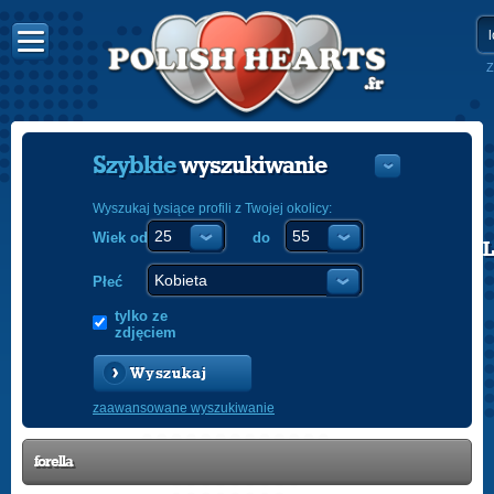
Z
Szybkie
wyszukiwanie
Wyszukaj tysiące profili z Twojej okolicy:
Wiek od
do
POLISH
ENGLISH
Płeć
tylko ze
zdjęciem
Wyszukaj
zaawansowane wyszukiwanie
forella