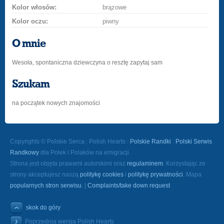
Kolor włosów:
brązowe
Kolor oczu:
piwny
O mnie
Wesoła, spontaniczna dziewczyna o resztę zapytaj sam
Szukam
na początek nowych znajomości
Copyrights © Polskie Serca : Polish Hearts :
Polskie Randki
:
Polski Serwis
Randkowy
dla Polek i Polaków na emigracji.
Strona jest objęta prawami autorskimi oraz
regulaminem
. Korzystając ze
strony akceptujesz naszą
politykę cookies
i
politykę prywatności
. Mapa
popularnych stron serwisu
. |
Complaints/take down request
skok do góry
Poprzednia wersja Polish Hearts