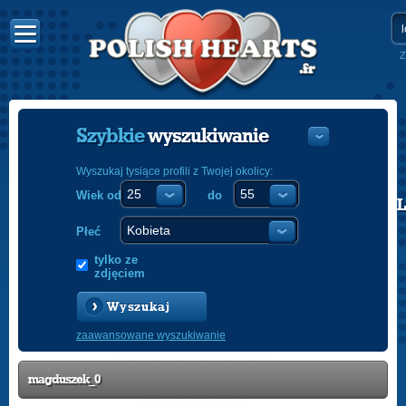
Z
Szybkie
wyszukiwanie
Wyszukaj tysiące profili z Twojej okolicy:
Wiek od
do
POLISH
ENGLISH
Płeć
tylko ze
zdjęciem
Wyszukaj
zaawansowane wyszukiwanie
magduszek_0