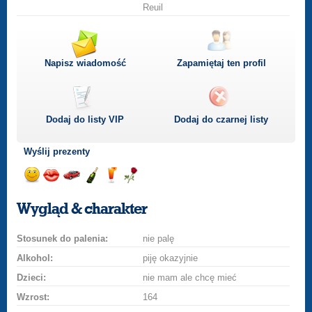
Reuil
Napisz wiadomość
Zapamiętaj ten profil
Dodaj do listy
VIP
Dodaj do czarnej listy
Wyślij prezenty
Wyślij
Wyślij
Przejażdżka
Wyślij
Wyślij
Wyślij
uśmiech
buziaka
samochodem
szampana
drinka
różę
Wygląd & charakter
Stosunek do palenia:
nie palę
Alkohol:
piję okazyjnie
Dzieci:
nie mam ale chcę mieć
Wzrost:
164