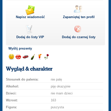
Napisz wiadomość
Zapamiętaj ten profil
Dodaj do listy
VIP
Dodaj do czarnej listy
Wyślij prezenty
Wyślij
Wyślij
Przejażdżka
Wyślij
Wyślij
Wyślij
uśmiech
buziaka
samochodem
szampana
drinka
różę
Wygląd & charakter
Stosunek do palenia:
nie palę
Alkohol:
piję okazyjnie
Dzieci:
nie mam dzieci
Wzrost:
163
Figura:
puszysta