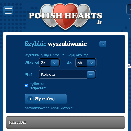
Z
Szybkie
wyszukiwanie
Wyszukaj tysiące profili z Twojej okolicy:
Wiek od
do
POLISH
ENGLISH
Płeć
tylko ze
zdjęciem
Wyszukaj
zaawansowane wyszukiwanie
Jolanta071