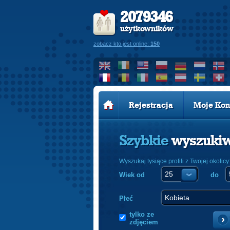
2079346
użytkowników
zobacz kto jest online:
150
Rejestracja
Moje Kon
Szybkie
wyszuki
Wyszukaj tysiące profili z Twojej okolicy
Wiek od
do
Płeć
tylko ze
zdjęciem