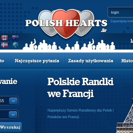
Zapamiętaj mni
to
Najczęstsze pytania
Zasady użytkowania
Histo
Polskie Randki
wanie
we Francji
:
Największy Serwis Randkowy dla Polek i
Polaków we Francji.
Wyszukaj