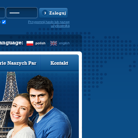
Zaloguj
e
Przypomnij hasło lub nazwę
użytkownika
language:
polish
english
rie Naszych Par
Kontakt