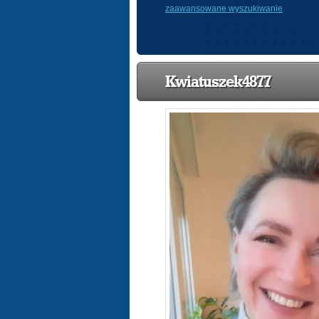
zaawansowane wyszukiwanie
Kwiatuszek4877