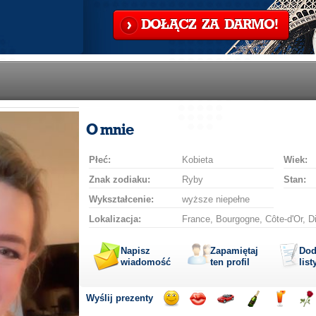
DOŁĄCZ ZA DARMO!
O mnie
Płeć:
Kobieta
Wiek:
Znak zodiaku:
Ryby
Stan:
Wykształcenie:
wyższe niepełne
Lokalizacja:
France, Bourgogne, Côte-d'Or, Dij
Napisz
Zapamiętaj
Dod
wiadomość
ten profil
list
Wyślij prezenty
Wyślij
Wyślij
Przejażdżka
Wyślij
Wyślij
Wyś