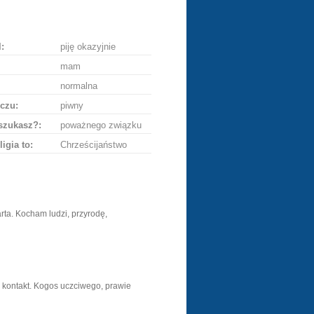
ę
:
piję okazyjnie
mam
normalna
czu:
piwny
szukasz?:
poważnego związku
ligia to:
Chrześcijaństwo
ta. Kocham ludzi, przyrodę,
 kontakt. Kogos uczciwego, prawie