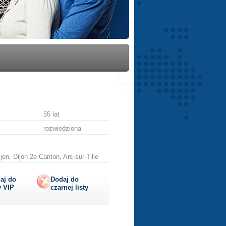
55 lat
rozwiedziona
on, Dijon 2e Canton, Arc-sur-Tille
aj do
Dodaj do
y
VIP
czarnej listy
lij