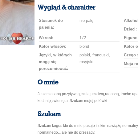
uśmiech
buziaka
samochodem
szampana
drinka
róż
Wygląd & charakter
Stosunek do
nie palę
Alkohol
palenia:
Dzieci:
Wzrost:
172
Figura:
Kolor włosów:
blond
Kolor o
Języki, w których
polski, francuski,
Czego 
mogę się
rosyjski
Moja re
porozumiewać:
O mnie
Jestem osobą pozytywną,czułą,uczciwą,radosną, trochę upar
kuchnię,zwierzęta. Szukam mojej połówki
Szukam
Szukam kogos kto do mnie pasuje i z kim nawiążę normalny
normalnego... ale nie do przesady.