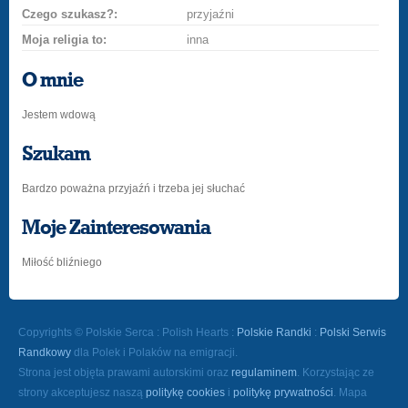
Czego szukasz?:
przyjaźni
Moja religia to:
inna
O mnie
Jestem wdową
Szukam
Bardzo poważna przyjaźń i trzeba jej słuchać
Moje Zainteresowania
Miłość bliźniego
Copyrights © Polskie Serca : Polish Hearts :
Polskie Randki
:
Polski Serwis
Randkowy
dla Polek i Polaków na emigracji.
Strona jest objęta prawami autorskimi oraz
regulaminem
. Korzystając ze
strony akceptujesz naszą
politykę cookies
i
politykę prywatności
. Mapa