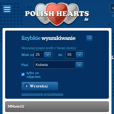
Z
Szybkie
wyszukiwanie
Wyszukaj tysiące profili z Twojej okolicy:
Wiek od
do
POLISH
ENGLISH
Płeć
tylko ze
zdjęciem
Wyszukaj
zaawansowane wyszukiwanie
MMarie122