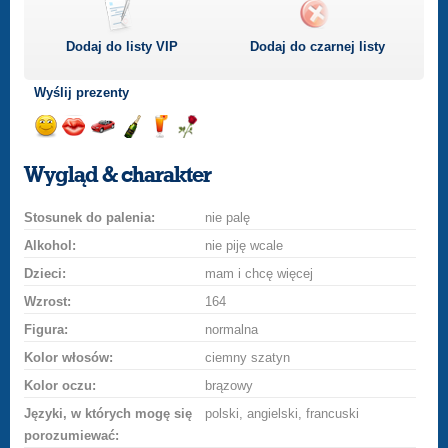
Dodaj do listy
VIP
Dodaj do czarnej listy
Wyślij prezenty
Wyślij
Wyślij
Przejażdżka
Wyślij
Wyślij
Wyślij
uśmiech
buziaka
samochodem
szampana
drinka
różę
Wygląd & charakter
Stosunek do palenia:
nie palę
Alkohol:
nie piję wcale
Dzieci:
mam i chcę więcej
Wzrost:
164
Figura:
normalna
Kolor włosów:
ciemny szatyn
Kolor oczu:
brązowy
Języki, w których mogę się
polski, angielski, francuski
porozumiewać: