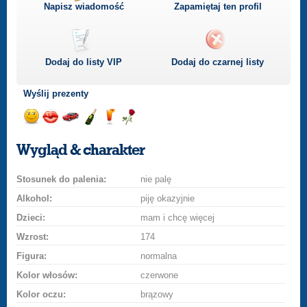
Napisz wiadomość
Zapamiętaj ten profil
Dodaj do listy
VIP
Dodaj do czarnej listy
Wyślij prezenty
Wyślij
Wyślij
Przejażdżka
Wyślij
Wyślij
Wyślij
uśmiech
buziaka
samochodem
szampana
drinka
różę
Wygląd & charakter
Stosunek do palenia:
nie palę
Alkohol:
piję okazyjnie
Dzieci:
mam i chcę więcej
Wzrost:
174
Figura:
normalna
Kolor włosów:
czerwone
Kolor oczu:
brązowy