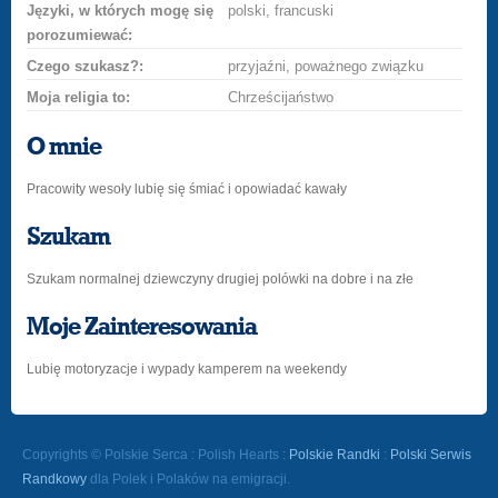
Języki, w których mogę się
polski, francuski
porozumiewać:
Czego szukasz?:
przyjaźni, poważnego związku
Moja religia to:
Chrześcijaństwo
O mnie
Pracowity wesoły lubię się śmiać i opowiadać kawały
Szukam
Szukam normalnej dziewczyny drugiej polówki na dobre i na złe
Moje Zainteresowania
Lubię motoryzacje i wypady kamperem na weekendy
Copyrights © Polskie Serca : Polish Hearts :
Polskie Randki
:
Polski Serwis
Randkowy
dla Polek i Polaków na emigracji.