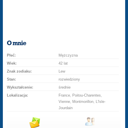
O mnie
Płeć:
Mężczyzna
Wiek:
42 lat
Znak zodiaku:
Lew
Stan:
rozwiedziony
Wykształcenie:
średnie
Lokalizacja:
France, Poitou-Charentes,
Vienne, Montmorillon, L'Isle-
Jourdain