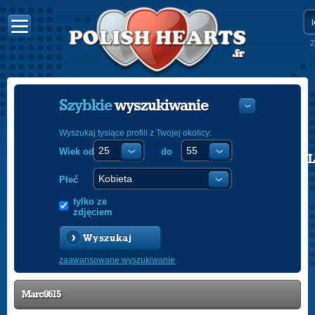
Z
Szybkie
wyszukiwanie
Wyszukaj tysiące profili z Twojej okolicy:
Wiek od
do
POLISH
ENGLISH
Płeć
tylko ze
zdjęciem
Wyszukaj
zaawansowane wyszukiwanie
Marc8615