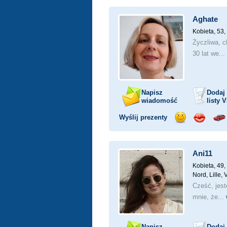
uśmiech
buziaka
sa
Aghate
Kobieta, 53,
Życzliwa, c
30 lat we...
Napisz
Dodaj
wiadomość
listy
V
Wyślij prezenty
Wyślij
Wyślij
Prz
uśmiech
buziaka
sa
Ani11
Kobieta, 49,
Nord, Lille,
Cześć, jest
mnie, że...
Napisz
Dodaj