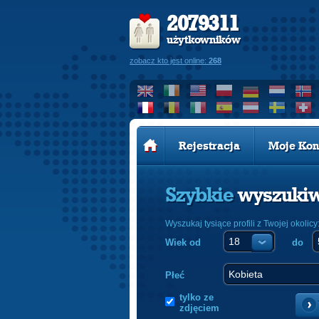
2079311
użytkowników
zobacz kto jest online:
268
Rejestracja
Moje Kon
Szybkie
wyszuki
Wyszukaj tysiące profili z Twojej okolicy
Wiek od
do
Płeć
tylko ze
zdjęciem