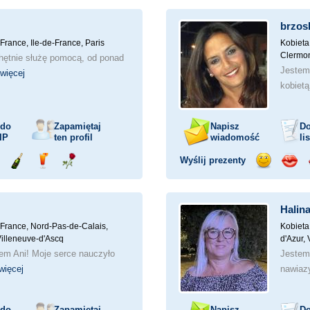
mochodem
szampana
drinka
różę
uśmiech
buzia
brzos
France, Ile-de-France, Paris
Kobieta
Clermon
hętnie służę pomocą, od ponad
Jestem 
więcej
kobietą
 do
Zapamiętaj
Napisz
Do
IP
ten profil
wiadomość
li
Wyślij prezenty
ejażdżka
Wyślij
Wyślij
Wyślij
Wyślij
Wyśli
mochodem
szampana
drinka
różę
uśmiech
buzia
Halin
France, Nord-Pas-de-Calais,
Kobieta
 Villeneuve-d'Ascq
d'Azur,
em Ani! Moje serce nauczyło
Jestem
więcej
nawiaz
 do
Zapamiętaj
Napisz
Do