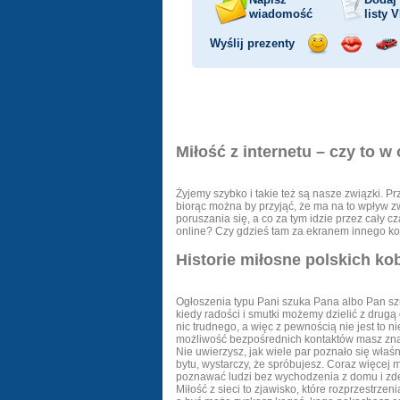
wiadomość
listy
V
Wyślij prezenty
Wyślij
Wyślij
Prz
uśmiech
buziaka
sa
Miłość z internetu – czy to 
Żyjemy szybko i takie też są nasze związki. Pr
biorąc można by przyjąć, że ma na to wpływ z
poruszania się, a co za tym idzie przez cały 
online? Czy gdzieś tam za ekranem innego kom
Historie miłosne polskich ko
Ogłoszenia typu Pani szuka Pana albo Pan szu
kiedy radości i smutki możemy dzielić z drugą
nic trudnego, a więc z pewnością nie jest to
możliwość bezpośrednich kontaktów masz znacz
Nie uwierzysz, jak wiele par poznało się właśn
bytu, wystarczy, że spróbujesz. Coraz więcej 
poznawać ludzi bez wychodzenia z domu i zde
Miłość z sieci to zjawisko, które rozprzestrze