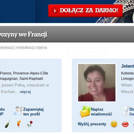
DOŁĄCZ ZA DARMO!
wczyny we Francji
ejestracji
|
modyfikacji zdjęcia
Jolan
France, Provence-Alpes-Côte
Kobieta
 Draguignan, Saint-Raphaël
Limoge
y, jestem Polką, mieszkam w
Witam.
 Kocham...
więcej
Mieszk
 do
Zapamiętaj
Napisz
Do
IP
ten profil
wiadomość
li
Wyślij prezenty
ejażdżka
Wyślij
Wyślij
Wyślij
Wyślij
Wyśli