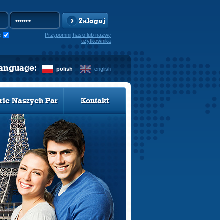
Zaloguj
e
Przypomnij hasło lub nazwę
użytkownika
language:
polish
english
rie Naszych Par
Kontakt