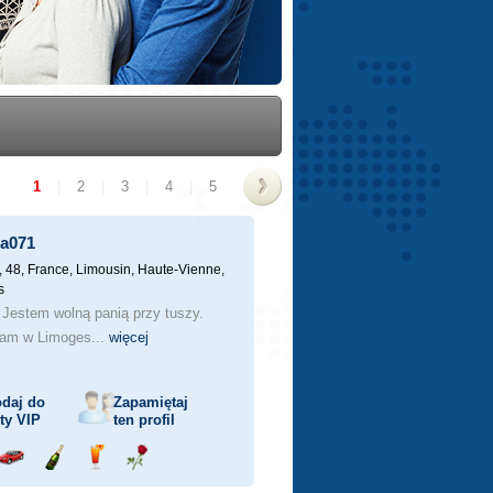
1
|
2
|
3
|
4
|
5
>
ta071
, 48,
France, Limousin, Haute-Vienne,
s
 Jestem wolną panią przy tuszy.
am w Limoges...
więcej
daj do
Zapamiętaj
sty
VIP
ten profil
j
Przejażdżka
Wyślij
Wyślij
Wyślij