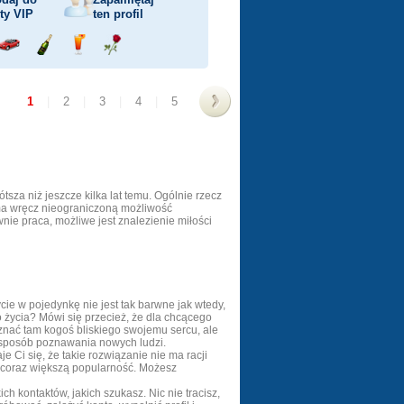
sty
VIP
ten profil
j
Przejażdżka
Wyślij
Wyślij
Wyślij
ka
samochodem
szampana
drinka
różę
1
|
2
|
3
|
4
|
5
>
tsza niż jeszcze kilka lat temu. Ogólnie rzecz
 ma wręcz nieograniczoną możliwość
wnie praca, możliwe jest znalezienie miłości
ie w pojedynkę nie jest tak barwne jak wtedy,
o życia? Mówi się przecież, że dla chcącego
znać tam kogoś bliskiego swojemu sercu, ale
o sposób poznawania nowych ludzi.
e Ci się, że takie rozwiązanie nie ma racji
ją coraz większą popularność. Możesz
ch kontaktów, jakich szukasz. Nic nie tracisz,