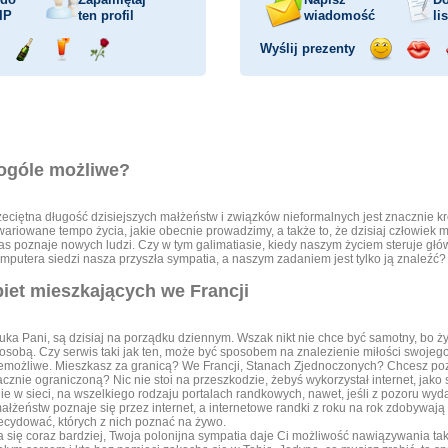
IP
ten profil
wiadomość
li
Wyślij prezenty
ejażdżka
Wyślij
Wyślij
Wyślij
Wyślij
Wyśli
mochodem
szampana
drinka
różę
uśmiech
buzia
w ogóle możliwe?
zeciętna długość dzisiejszych małżeństw i związków nieformalnych jest znacznie kró
wariowane tempo życia, jakie obecnie prowadzimy, a także to, że dzisiaj człowiek
czas poznaje nowych ludzi. Czy w tym galimatiasie, kiedy naszym życiem steruje głó
putera siedzi nasza przyszła sympatia, a naszym zadaniem jest tylko ją znaleźć?
biet mieszkających we Francji
ka Pani, są dzisiaj na porządku dziennym. Wszak nikt nie chce być samotny, bo życ
 osobą. Czy serwis taki jak ten, może być sposobem na znalezienie miłości swojeg
 niemożliwe. Mieszkasz za granicą? We Francji, Stanach Zjednoczonych? Chcesz po
nie ograniczoną? Nic nie stoi na przeszkodzie, żebyś wykorzystał internet, jak
ie w sieci, na wszelkiego rodzaju portalach randkowych, nawet, jeśli z pozoru wydaj
małżeństw poznaje się przez internet, a internetowe randki z roku na rok zdobywa
cydować, których z nich poznać na żywo.
nia się coraz bardziej, Twoja polonijna sympatia daje Ci możliwość nawiązywania taki