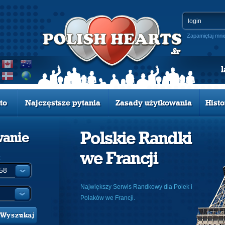
Zapamiętaj mni
to
Najczęstsze pytania
Zasady użytkowania
Histo
Polskie Randki
wanie
we Francji
:
Największy Serwis Randkowy dla Polek i
Polaków we Francji.
Wyszukaj