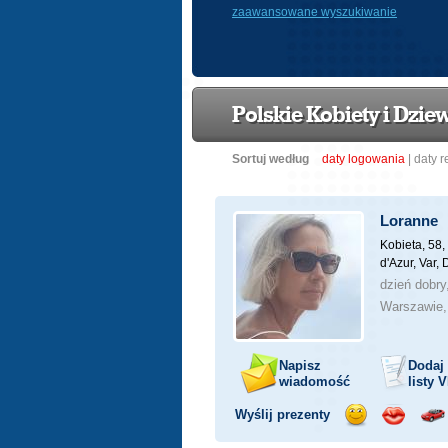
zaawansowane wyszukiwanie
Polskie Kobiety i Dzie
Sortuj według
daty logowania
|
daty r
Loranne
Kobieta, 58,
d'Azur, Var,
dzień dobr
Warszawie,
Napisz
Dodaj
wiadomość
listy
V
Wyślij prezenty
Wyślij
Wyślij
Prz