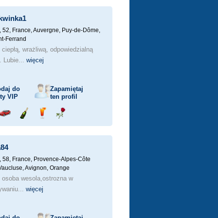
ka
samochodem
szampana
drinka
różę
kwinka1
, 52,
France, Auvergne, Puy-de-Dôme,
t-Ferrand
ciepłą, wrażliwą, odpowiedzialną
. Lubie...
więcej
daj do
Zapamiętaj
sty
VIP
ten profil
j
Przejażdżka
Wyślij
Wyślij
Wyślij
ka
samochodem
szampana
drinka
różę
a84
, 58,
France, Provence-Alpes-Côte
 Vaucluse, Avignon, Orange
 osoba wesola,ostrozna w
ywaniu...
więcej
daj do
Zapamiętaj