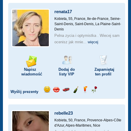
renata17
Kobieta, 55,
France, Ile-de-France, Seine-
Saint-Denis, Saint-Denis, La Plaine-Saint-
Denis
Pelna zycia i optymistka . Wiecej sam
ocenisz jak mnie...
więcej
Napisz
Dodaj do
Zapamiętaj
wiadomość
listy
VIP
ten profil
Wyślij prezenty
Wyślij
Wyślij
Przejażdżka
Wyślij
Wyślij
Wyślij
uśmiech
buziaka
samochodem
szampana
drinka
różę
rebelle23
Kobieta, 50,
France, Provence-Alpes-Côte
d'Azur, Alpes-Maritimes, Nice