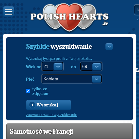
Z
Szybkie
wyszukiwanie
Wyszukaj tysiące profili z Twojej okolicy:
Wiek od
do
POLISH
ENGLISH
Płeć
tylko ze
zdjęciem
Wyszukaj
zaawansowane wyszukiwanie
Samotność we Francji