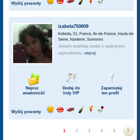
Wyślij prezenty
Wyślij
Wyślij
Przejażdżka
Wyślij
Wyślij
Wyślij
uśmiech
buziaka
samochodem
szampana
drinka
różę
izabela750609
Kobieta, 51,
France, Ile-de-France, Hauts-de-
Seine, Nanterre, Suresnes
Jestem wrazliwa osoba o spokojnym
usposobieniu.
więcej
Napisz
Dodaj do
Zapamiętaj
wiadomość
listy
VIP
ten profil
Wyślij prezenty
Wyślij
Wyślij
Przejażdżka
Wyślij
Wyślij
Wyślij
uśmiech
buziaka
samochodem
szampana
drinka
różę
1
|
2
|
3
|
4
|
5
>