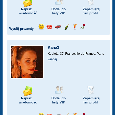
Napisz
Dodaj do
Zapamiętaj
wiadomość
listy
VIP
ten profil
Wyślij prezenty
Wyślij
Wyślij
Przejażdżka
Wyślij
Wyślij
Wyślij
uśmiech
buziaka
samochodem
szampana
drinka
różę
Kana3
Kobieta, 37,
France, Ile-de-France, Paris
więcej
Napisz
Dodaj do
Zapamiętaj
wiadomość
listy
VIP
ten profil