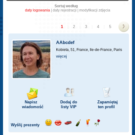
Sortuj według
daty logowania
|
daty rejestracji
|
modyfikacji zdjęcia
1
|
2
|
3
|
4
|
5
>
AAbcdef
Kobieta, 51,
France, Ile-de-France, Paris
więcej
Napisz
Dodaj do
Zapamiętaj
wiadomość
listy
VIP
ten profil
Wyślij prezenty
Wyślij
Wyślij
Przejażdżka
Wyślij
Wyślij
Wyślij
uśmiech
buziaka
samochodem
szampana
drinka
różę