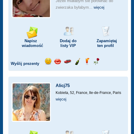
Jezeli miałabym sie porównać do
zwierzaka byłabym...
więcej
Napisz
Dodaj do
Zapamiętaj
wiadomość
listy
VIP
ten profil
Wyślij prezenty
Wyślij
Wyślij
Przejażdżka
Wyślij
Wyślij
Wyślij
uśmiech
buziaka
samochodem
szampana
drinka
różę
Alicj75
Kobieta, 52,
France, Ile-de-France, Paris
więcej