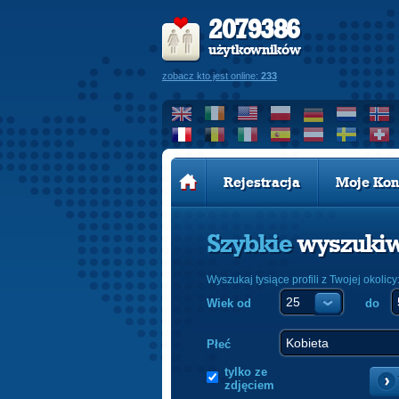
2079386
użytkowników
zobacz kto jest online:
233
Rejestracja
Moje Kon
Szybkie
wyszuki
Wyszukaj tysiące profili z Twojej okolicy
Wiek od
do
Płeć
tylko ze
zdjęciem