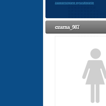
zaawansowane wyszukiwanie
czarna_987