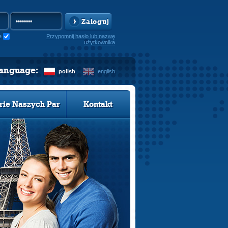
Zaloguj
e
Przypomnij hasło lub nazwę
użytkownika
language:
polish
english
rie Naszych Par
Kontakt