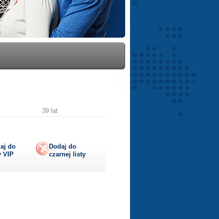
39 lat
aj do
Dodaj do
y
VIP
czarnej listy
lij
ę