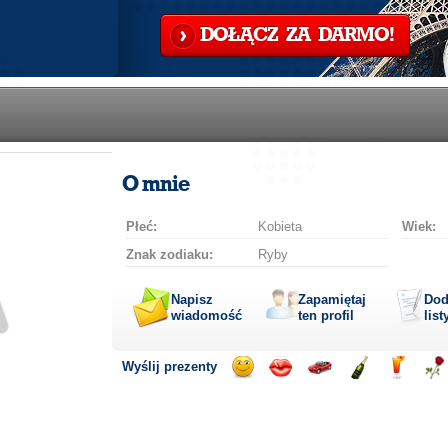
DOŁĄCZ ZA DARMO!
O mnie
Płeć:
Kobieta
Wiek:
Znak zodiaku:
Ryby
Napisz
Zapamiętaj
Dod
wiadomość
ten profil
list
Wyślij prezenty
Wyślij
Wyślij
Przejażdżka
Wyślij
Wyślij
Wyś
uśmiech
buziaka
samochodem
szampana
drinka
róż