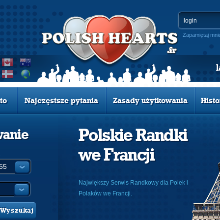
Zapamiętaj mni
to
Najczęstsze pytania
Zasady użytkowania
Histo
Polskie Randki
wanie
we Francji
:
Największy Serwis Randkowy dla Polek i
Polaków we Francji.
Wyszukaj