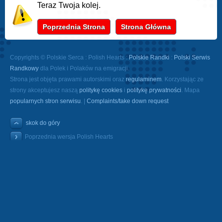
Teraz Twoja kolej.
Poprzednia Strona
Strona Główna
Copyrights © Polskie Serca : Polish Hearts :
Polskie Randki
:
Polski Serwis
Randkowy
dla Polek i Polaków na emigracji.
Strona jest objęta prawami autorskimi oraz
regulaminem
. Korzystając ze
strony akceptujesz naszą
politykę cookies
i
politykę prywatności
. Mapa
popularnych stron serwisu
. |
Complaints/take down request
skok do góry
Poprzednia wersja Polish Hearts