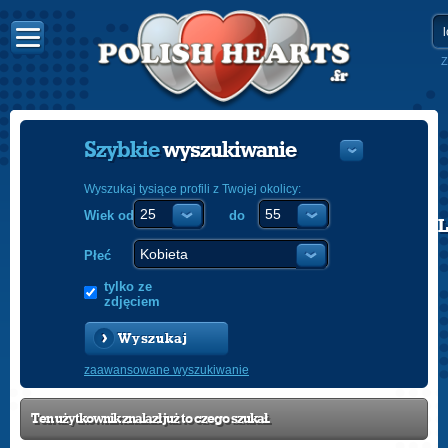
Z
Szybkie
wyszukiwanie
Wyszukaj tysiące profili z Twojej okolicy:
Wiek od
do
POLISH
ENGLISH
Płeć
tylko ze
zdjęciem
Wyszukaj
zaawansowane wyszukiwanie
Ten użytkownik znalazł już to czego szukał.