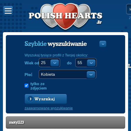
Z
Szybkie
wyszukiwanie
Wyszukaj tysiące profili z Twojej okolicy:
Wiek od
do
POLISH
ENGLISH
Płeć
tylko ze
zdjęciem
Wyszukaj
zaawansowane wyszukiwanie
motyl123