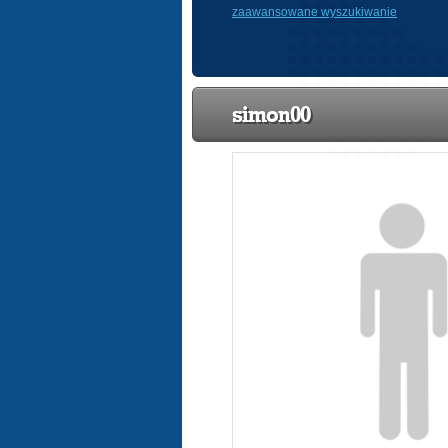
zaawansowane wyszukiwanie
simon00