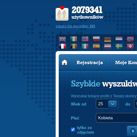
2079341
użytkowników
zobacz kto jest online:
101
Rejestracja
Moje Kon
Szybkie
wyszuki
Wyszukaj tysiące profili z Twojej okolicy
Wiek od
do
Płeć
tylko ze
zdjęciem