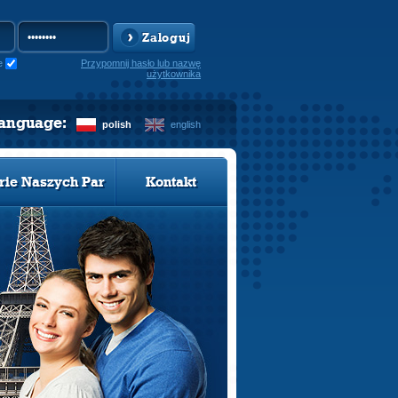
Zaloguj
e
Przypomnij hasło lub nazwę
użytkownika
language:
polish
english
rie Naszych Par
Kontakt