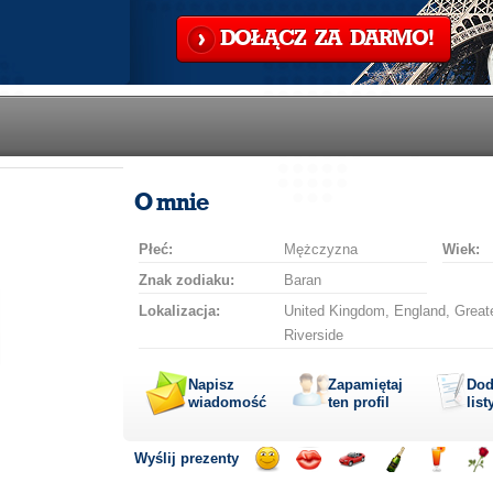
DOŁĄCZ ZA DARMO!
O mnie
Płeć:
Mężczyzna
Wiek:
Znak zodiaku:
Baran
Lokalizacja:
United Kingdom, England, Greater
Riverside
Napisz
Zapamiętaj
Dod
wiadomość
ten profil
list
Wyślij prezenty
Wyślij
Wyślij
Przejażdżka
Wyślij
Wyślij
Wyś