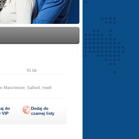
41 lat
 Manchester, Salford, Irwell
aj do
Dodaj do
y
VIP
czarnej listy
lij