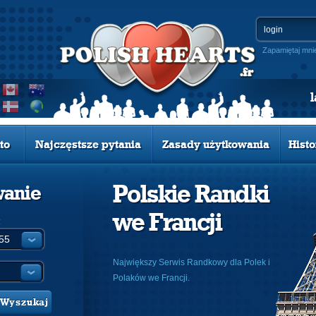
Zapamiętaj mni
to
Najczęstsze pytania
Zasady użytkowania
Histo
Polskie Randki
wanie
we Francji
:
Największy Serwis Randkowy dla Polek i
Polaków we Francji.
Wyszukaj