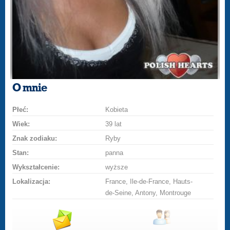
O mnie
Płeć:
Kobieta
Wiek:
39 lat
Znak zodiaku:
Ryby
Stan:
panna
Wykształcenie:
wyższe
Lokalizacja:
France, Ile-de-France, Hauts-
de-Seine, Antony, Montrouge