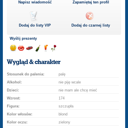
Napisz wiadomość
Zapamiętaj ten profil
Dodaj do listy
VIP
Dodaj do czarnej listy
Wyślij prezenty
Wyślij
Wyślij
Przejażdżka
Wyślij
Wyślij
Wyślij
uśmiech
buziaka
samochodem
szampana
drinka
różę
Wygląd & charakter
Stosunek do palenia:
palę
Alkohol:
nie piję wcale
Dzieci:
nie mam ale chcę mieć
Wzrost:
174
Figura:
szczupła
Kolor włosów:
blond
Kolor oczu:
zielony