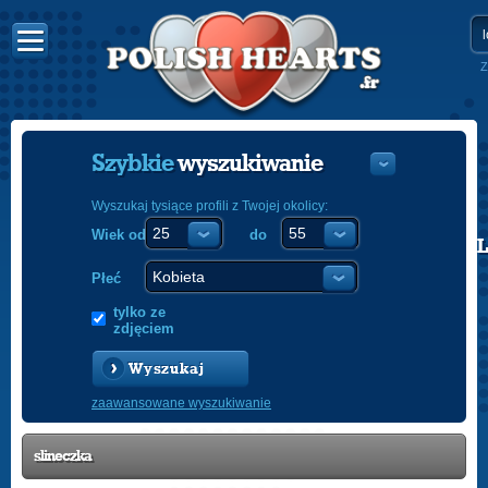
Z
Szybkie
wyszukiwanie
Wyszukaj tysiące profili z Twojej okolicy:
Wiek od
do
POLISH
ENGLISH
Płeć
tylko ze
zdjęciem
Wyszukaj
zaawansowane wyszukiwanie
slineczka